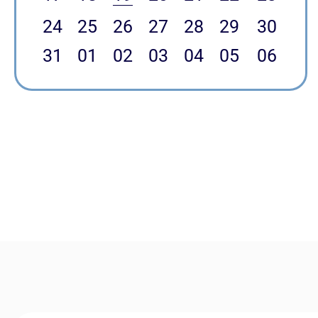
m
Klön- und Spielenachmittag in
24
25
26
27
28
29
30
Kuddewörde
31
01
02
03
04
05
06
27.10.2026, 16:00 Uhr
Gemeinderaum, Am Brink 2, Kuddewörde