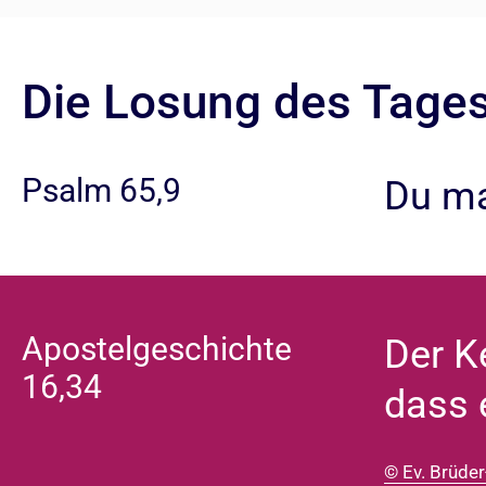
Die Losung des Tage
Psalm 65,9
Du ma
Apostelgeschichte
Der K
16,34
dass 
© Ev. Brüder